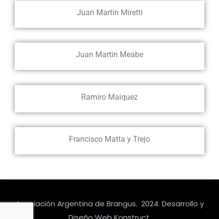
Juan Martín Miretti
Juan Martín Meabe
Ramiro Maiquez
Francisco Matta y Trejo
Asociación Argentina de Brangus. 2024. Desarrollo y
Diseño Web Konstruct.