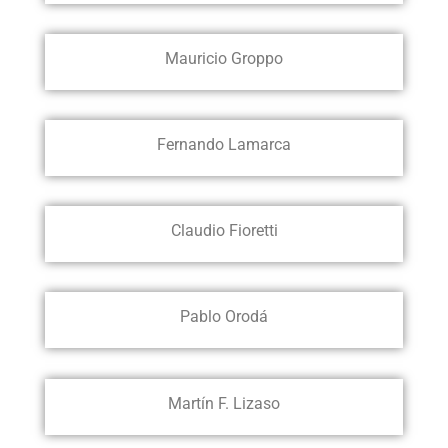
Mauricio Groppo
Fernando Lamarca
Claudio Fioretti
Pablo Orodá
Martín F. Lizaso