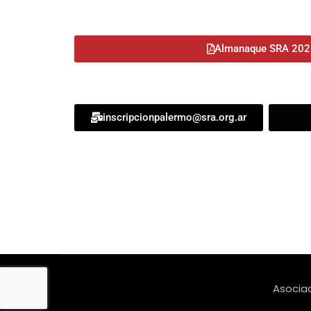
Almanaque SRA 202
inscripcionpalermo@sra.org.ar
Asociac