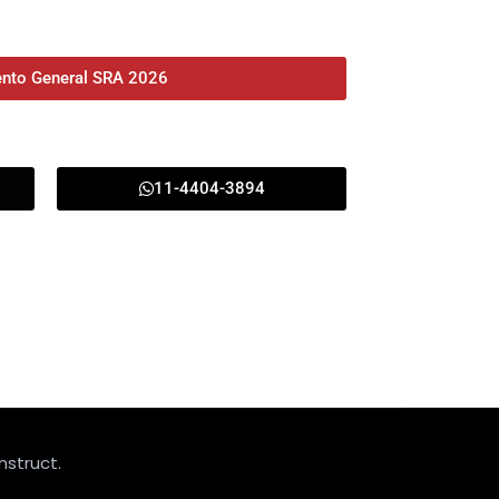
nto General SRA 2026
11-4404-3894
nstruct.