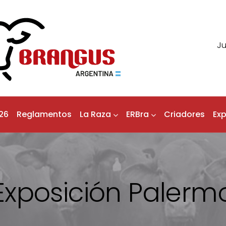
Ju
26
Reglamentos
La Raza
ERBra
Criadores
Ex
Exposición Palerm