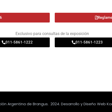
6
Reglame
Exclusivo para consultas de la exposición
011-5861-1222
011-5861-1223
ión Argentina de Brangus. 2024. Desarrollo y Diseño Web Ko