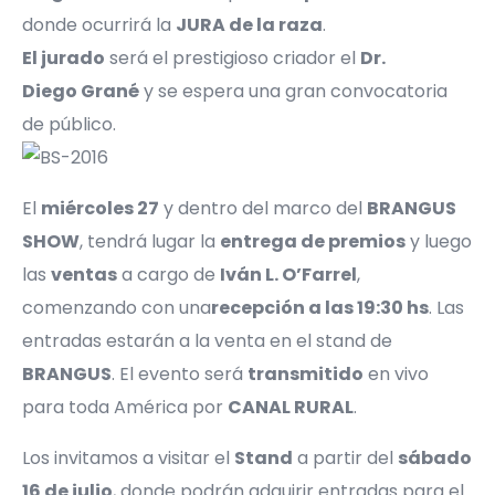
donde ocurrirá la
JURA de la raza
.
El jurado
será el prestigioso criador el
Dr.
Diego Grané
y se espera una gran convocatoria
de público.
El
miércoles 27
y dentro del marco del
BRANGUS
SHOW
, tendrá lugar la
entrega de premios
y luego
las
ventas
a cargo de
Iván L. O’Farrel
,
comenzando con una
recepción a las 19:30 hs
. Las
entradas estarán a la venta en el stand de
BRANGUS
. El evento será
transmitido
en vivo
para toda América por
CANAL RURAL
.
Los invitamos a visitar el
Stand
a partir del
sábado
16 de julio
, donde podrán adquirir entradas para el