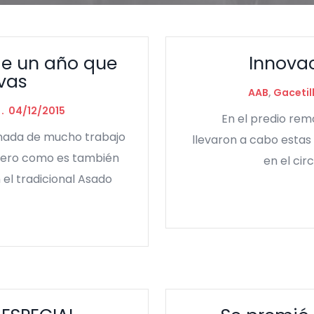
 de un año que
Innovac
vas
AAB
,
Gacetil
04/12/2015
En el predio remoz
rnada de mucho trabajo
llevaron a cabo estas
 pero como es también
en el cir
 el tradicional Asado