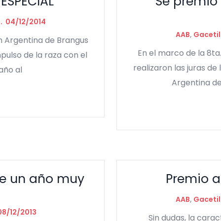
ESPECIAL
Se premió 
04/12/2014
AAB
,
Gacetil
ón Argentina de Brangus
En el marco de la 8ta
ulso de la raza con el
realizaron las juras de
año al
Argentina de
 de un año muy
Premio a
AAB
,
Gacetil
08/12/2013
Sin dudas, la cara