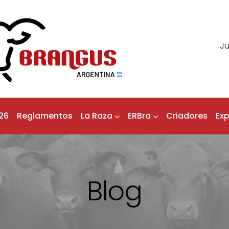
Ju
26
Reglamentos
La Raza
ERBra
Criadores
Ex
Blog