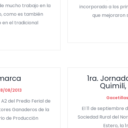
de mucho trabajo en la
incorporado a los pri
ro, como es también
que mejoraron s
 en el tradicional
marca
1ra. Jorna
Quimilí,
28/08/2013
Gacetilla
 A2 del Predio Ferial de
El 11 de septiembre d
tores Ganaderos de la
Sociedad Rural del Nor
erio de Producción
Estero, la